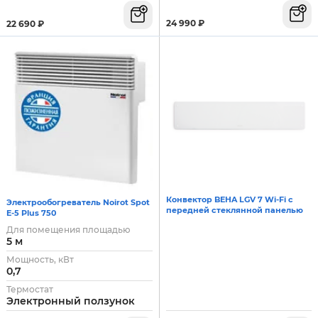
24 990
₽
22 690
₽
Конвектор BEHA LGV 7 Wi-Fi с
Электрообогреватель Noirot Spot
передней стеклянной панелью
E-5 Plus 750
Для помещения площадью
5 м
Мощность, кВт
0,7
Термостат
Электронный ползунок