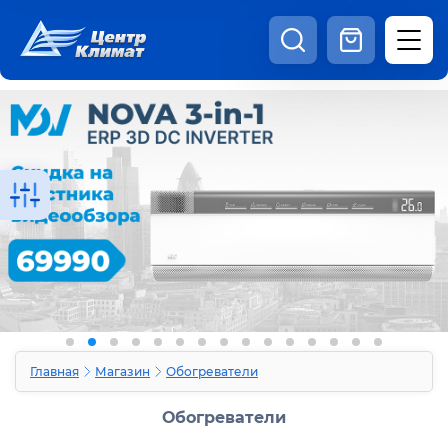
8:00 - 20:00
Шоурум
Каталог
Наши видео
+7 (495) 150-69-19
zakaz@centrclimat.ru
Статьи
Вакансии
Наши работы
Отзывы
Доставка и оплата
Оферта
Контакты
Главная
Магазин
Обогреватели
Обогреватели