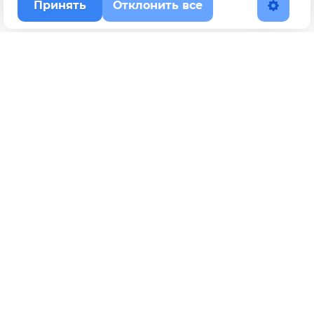
Принять
Отклонить все
Наверх
Политика конфиденциальности
YouTube
WhatsApp
Telegram
ВКонтакте
BOOSTY
Max