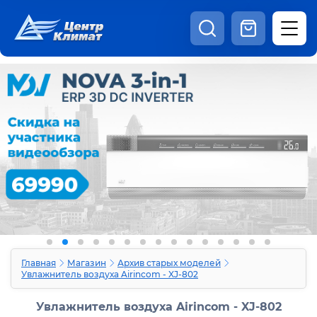
8:00 - 20:00
Шоурум
Каталог
Наши видео
+7 (495) 150-69-19
zakaz@centrclimat.ru
Статьи
Вакансии
Наши работы
Отзывы
Доставка и оплата
Оферта
Контакты
Главная
Магазин
Архив старых моделей
Увлажнитель воздуха Airincom - XJ-802
Увлажнитель воздуха Airincom - XJ-802