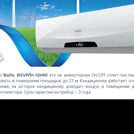
Ballu BSVP/in-12HN1
ер
это не инверторная On/Off сплит-систе
вать в помещении площадью до 21 м. Кондиционер работает очень
ремя, за которое кондиционер доводит воздух в помещении д
нтилятора. Срок гарантии на прибор – 3 года.