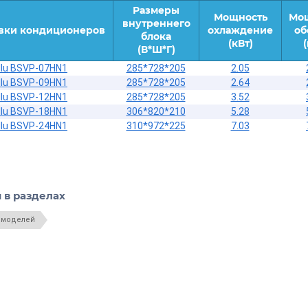
Размеры
Мощность
Мо
внутреннего
вки кондиционеров
охлаждение
об
блока
(кВт)
(В*Ш*Г)
llu BSVP-07HN1
285*728*205
2.05
llu BSVP-09HN1
285*728*205
2.64
llu BSVP-12HN1
285*728*205
3.52
llu BSVP-18HN1
306*820*210
5.28
llu BSVP-24HN1
310*972*225
7.03
 в разделах
 моделей