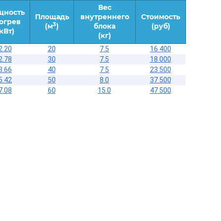
Вес
щность
Площадь
внутреннего
Стоимость
огрев
3
(м
)
блока
(руб)
(кВт)
(кг)
2.20
20
7.5
16 400
2.78
30
7.5
18 000
3.66
40
7.5
23 500
5.42
50
8.0
37 500
7.08
60
15.0
47 500