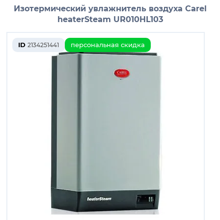
Изотермический увлажнитель воздуха Carel
heaterSteam UR010HL103
ID
персональная скидка
2134251441