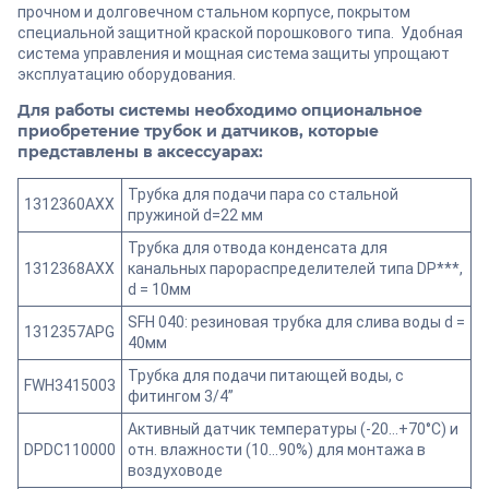
прочном и долговечном стальном корпусе, покрытом
специальной защитной краской порошкового типа. Удобная
система управления и мощная система защиты упрощают
эксплуатацию оборудования.
Для работы системы необходимо опциональное
приобретение трубок и датчиков, которые
представлены в аксессуарах:
Трубка для подачи пара со стальной
1312360AXX
пружиной d=22 мм
Трубка для отвода конденсата для
1312368AXX
канальных парораспределителей типа DP***,
d = 10мм
SFH 040: резиновая трубка для слива воды d =
1312357APG
40мм
Трубка для подачи питающей воды, с
FWH3415003
фитингом 3/4”
Активный датчик температуры (-20…+70°С) и
DPDC110000
отн. влажности (10...90%) для монтажа в
воздуховоде