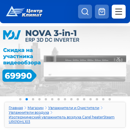
8:00 - 20:00
Шоурум
Каталог
Наши видео
+7 (495) 150-69-19
zakaz@centrclimat.ru
Статьи
Вакансии
Наши работы
Отзывы
Доставка и оплата
Оферта
Контакты
Главная
Магазин
Увлажнители и Очистители
Увлажнители воздуха
Изотермический увлажнитель воздуха Carel heaterSteam
UR010HL103