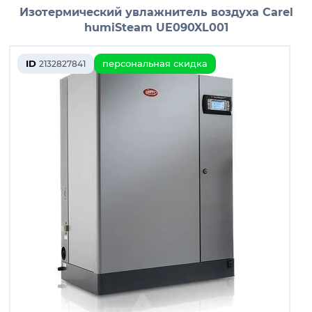
Изотермический увлажнитель воздуха Carel
humiSteam UE090XL001
ID
персональная скидка
2132827841