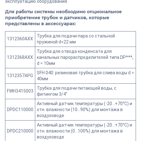
эксплуатацию оборудования.
Для работы системы необходимо опциональное
приобретение трубок и датчиков, которые
представлены в аксессуарах:
Трубка для подачи пара со стальной
1312360AXX
пружиной d=22 мм
Трубка для отвода конденсата для
1312368AXX
канальных парораспределителей типа DP***,
d = 10мм
SFH 040: резиновая трубка для слива воды d =
1312357APG
40мм
Трубка для подачи питающей воды, с
FWH3415003
фитингом 3/4”
Активный датчик температуры (-20…+70°С) и
DPDC110000
отн. влажности (10...90%) для монтажа в
воздуховоде
Активный датчик температуры (-20…+70°С) и
DPDC210000
отн. влажности (0…100%) для монтажа в
воздуховоде