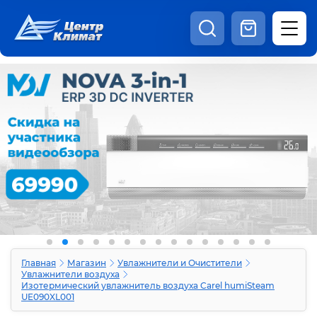
8:00 - 20:00
Шоурум
Каталог
Наши видео
+7 (495) 150-69-19
zakaz@centrclimat.ru
Статьи
Вакансии
Наши работы
Отзывы
Доставка и оплата
Оферта
Контакты
Главная
Магазин
Увлажнители и Очистители
Увлажнители воздуха
Изотермический увлажнитель воздуха Carel humiSteam
UE090XL001