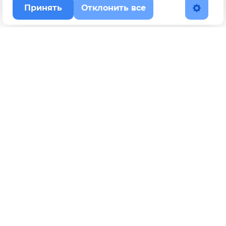
Принять
Отклонить все
Наверх
Политика конфиденциальности
YouTube
WhatsApp
Telegram
ВКонтакте
BOOSTY
Max