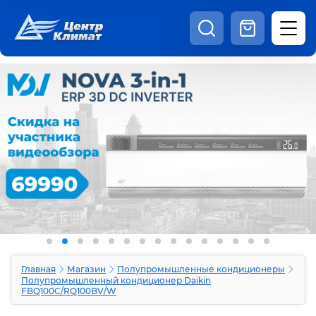
8:00 - 20:00
Шоурум
Каталог
Наши видео
+7 (495) 150-69-19
zakaz@centrclimat.ru
Статьи
Вакансии
Наши работы
Отзывы
Доставка и оплата
Оферта
Контакты
Главная
Магазин
Полупромышленные кондиционеры
Полупромышленный кондиционер Daikin
FBQ100C/RQ100BV/W