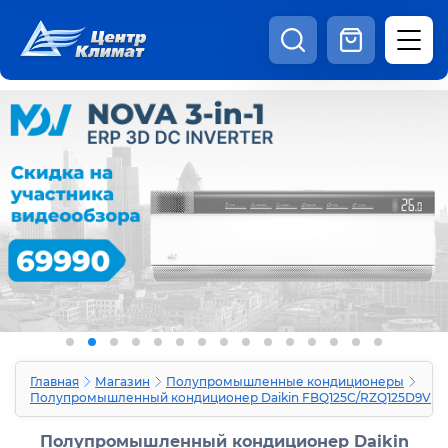
8:00 - 20:00
Шоурум
Каталог
Наши видео
+7 (495) 150-69-19
zakaz@centrclimat.ru
Статьи
Вакансии
Наши работы
Отзывы
Доставка и оплата
Оферта
Контакты
Главная
Магазин
Полупромышленные кондиционеры
Полупромышленный кондиционер Daikin FBQ125C/RZQ125D9V
Полупромышленный кондиционер Daikin