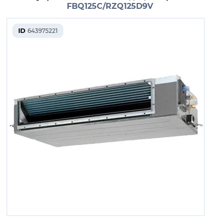
FBQ125C/RZQ125D9V
ID
643975221