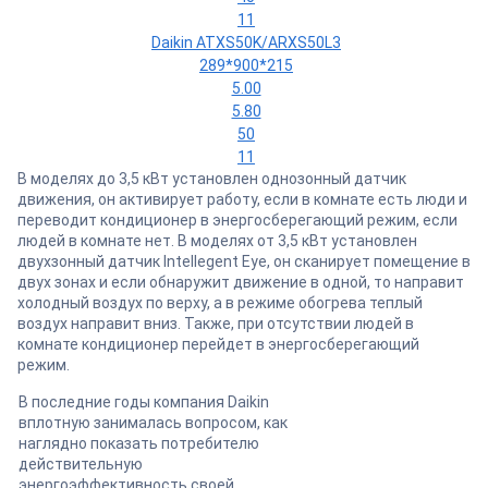
11
Daikin ATXS50K/ARXS50L3
289*900*215
5.00
5.80
50
11
В моделях до 3,5 кВт установлен однозонный датчик
движения, он активирует работу, если в комнате есть люди и
переводит кондиционер в энергосберегающий режим, если
людей в комнате нет. В моделях от 3,5 кВт установлен
двухзонный датчик Intellegent Eye, он сканирует помещение в
двух зонах и если обнаружит движение в одной, то направит
холодный воздух по верху, а в режиме обогрева теплый
воздух направит вниз. Также, при отсутствии людей в
комнате кондиционер перейдет в энергосберегающий
режим.
В последние годы компания Daikin
вплотную занималась вопросом, как
наглядно показать потребителю
действительную
энергоэффективность своей