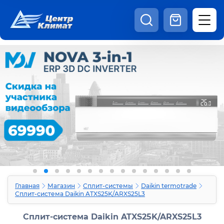
8:00 - 20:00
Шоурум
Каталог
Наши видео
+7 (495) 150-69-19
zakaz@centrclimat.ru
Статьи
Вакансии
Наши работы
Отзывы
Доставка и оплата
Оферта
Контакты
Главная
Магазин
Сплит-системы
Daikin termotrade
Сплит-система Daikin ATXS25K/ARXS25L3
Сплит-система Daikin ATXS25K/ARXS25L3