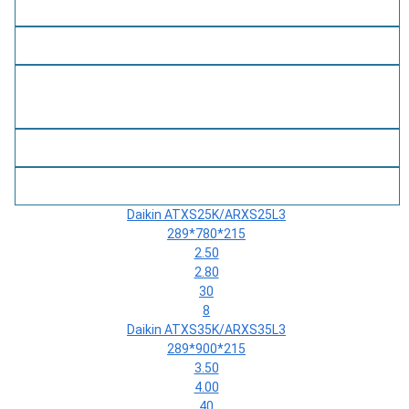
(В*Ш*Г)
Мощность охлаждение
(кВт)
Мощность обогрев
(кВт)
Площадь
3
(м
)
Вес внутреннего блока
(кг)
Daikin ATXS25K/ARXS25L3
289*780*215
2.50
2.80
30
8
Daikin ATXS35K/ARXS35L3
289*900*215
3.50
4.00
40