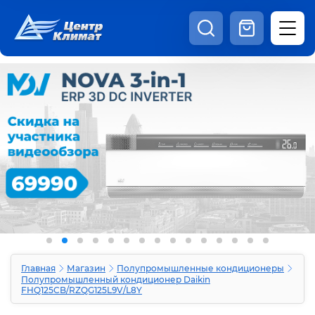
8:00 - 20:00
Шоурум
Каталог
Наши видео
+7 (495) 150-69-19
zakaz@centrclimat.ru
Статьи
Вакансии
Наши работы
Отзывы
Доставка и оплата
Оферта
Контакты
Главная
Магазин
Полупромышленные кондиционеры
Полупромышленный кондиционер Daikin
FHQ125CB/RZQG125L9V/L8Y