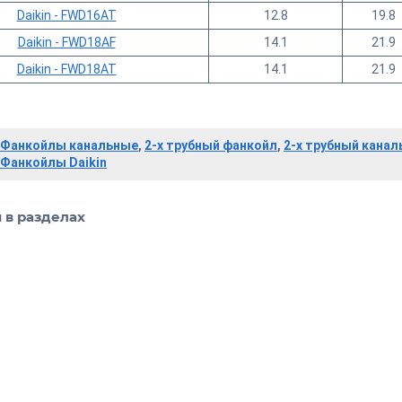
Daikin - FWD16AT
12.8
19.8
Daikin - FWD18AF
14.1
21.9
Daikin - FWD18AT
14.1
21.9
Фанкойлы канальные
,
2-х трубный фанкойл
,
2-х трубный кана
Фанкойлы Daikin
 в разделах