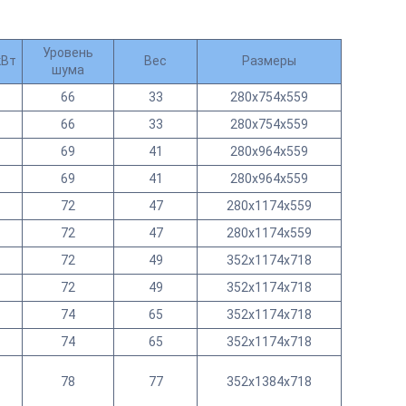
Уровень
кВт
Вес
Размеры
шума
66
33
280x754x559
66
33
280x754x559
69
41
280x964x559
69
41
280x964x559
72
47
280x1174x559
72
47
280x1174x559
72
49
352x1174x718
72
49
352x1174x718
74
65
352x1174x718
74
65
352x1174x718
78
77
352x1384x718