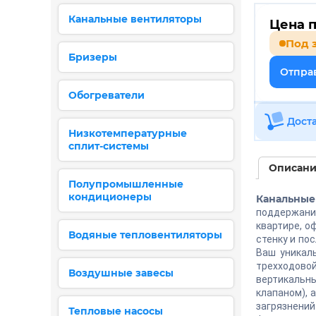
Канальные вентиляторы
Цена п
Под 
Бризеры
Отправ
Обогреватели
Дост
Низкотемпературные
сплит-системы
Описан
Полупромышленные
кондиционеры
Канальные
поддержание
квартире, о
Водяные тепловентиляторы
стенку и по
Ваш уникал
трехходово
Воздушные завесы
вертикальны
клапаном), 
загрязнений
Тепловые насосы