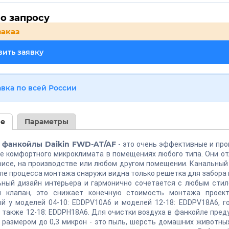
о запросу
заказ
ить заявку
авка по всей России
ие
Параметры
 фанкойлы Daikin FWD-AT/AF
- это очень эффективные и пр
 комфортного микроклимата в помещениях любого типа. Они отл
фисе, на производстве или любом другом помещении. Канальны
сле процесса монтажа снаружи видна только решетка для забора 
ьный дизайн интерьера и гармонично сочетается с любым стил
й клапан, это снижает конечную стоимость монтажа проект
й у моделей 04-10: EDDPV10A6 и моделей 12-18: EDDPV18A6, г
а также 12-18: EDDPH18A6. Для очистки воздуха в фанкойле пред
 размером до 0,3 микрон - это пыль, шерсть домашних животных