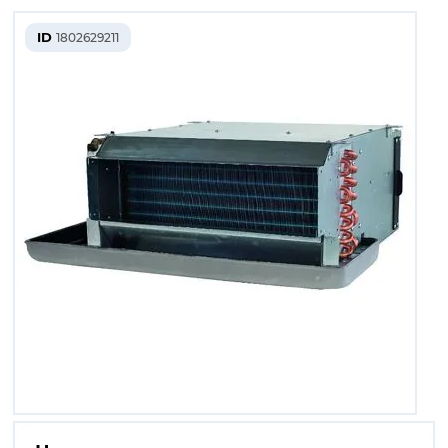
ID
1802629211