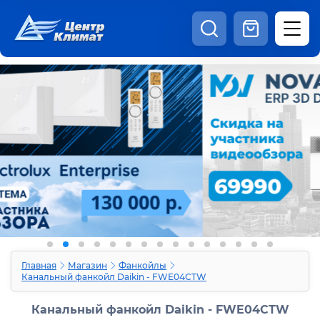
8:00 - 20:00
Шоурум
Каталог
Наши видео
+7 (495) 150-69-19
zakaz@centrclimat.ru
Статьи
Вакансии
Наши работы
Отзывы
Доставка и оплата
Оферта
Контакты
Главная
Магазин
Фанкойлы
Канальный фанкойл Daikin - FWE04CTW
Канальный фанкойл Daikin - FWE04CTW