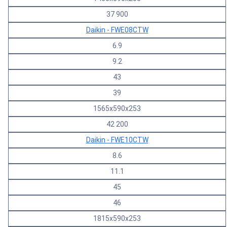
37 900
Daikin - FWE08CTW
6.9
9.2
43
39
1565х590х253
42 200
Daikin - FWE10CTW
8.6
11.1
45
46
1815x590x253