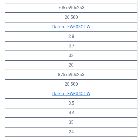
705х590х253
26 500
Daikin - FWE03CTW
2.8
3.7
33
20
875x590x253
28 500
Daikin - FWE04CTW
3.5
4.4
35
24