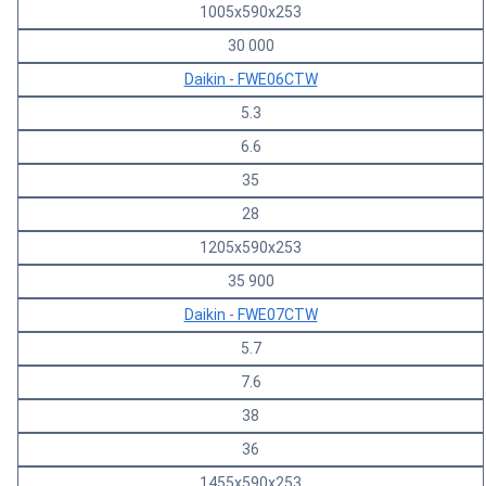
1005x590x253
30 000
Daikin - FWE06CTW
5.3
6.6
35
28
1205x590x253
35 900
Daikin - FWE07CTW
5.7
7.6
38
36
1455x590x253