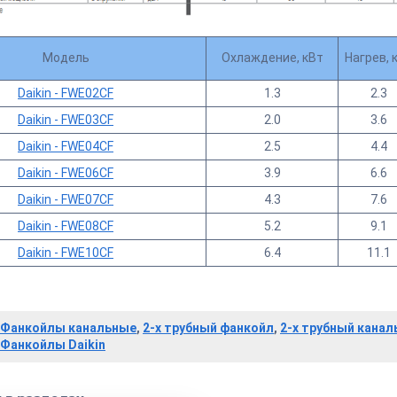
Модель
Охлаждение, кВт
Нагрев, 
Daikin - FWE02CF
1.3
2.3
Daikin - FWE03CF
2.0
3.6
Daikin - FWE04CF
2.5
4.4
Daikin - FWE06CF
3.9
6.6
Daikin - FWE07CF
4.3
7.6
Daikin - FWE08CF
5.2
9.1
Daikin - FWE10CF
6.4
11.1
Фанкойлы канальные
,
2-х трубный фанкойл
,
2-х трубный кана
Фанкойлы Daikin