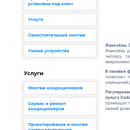
установка под ключ
Услуги
Самостоятельный монтаж
Фанкойлы D
Умные устройства
Фанкойлы д
чиллеру, т
микроклимат
В линейке 
Услуги
позволяет 
помещений р
Монтаж кондиционеров
Регулирова
пульта Daik
преимуществ
Сервис и ремонт
кондиционеров
низкий уров
Проектирование и монтаж
систем вентиляции