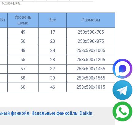
Уровень
кВт
Вес
Размеры
шума
49
17
253x590x705
56
20
253х590х875
48
24
253х590х1005
55
28
253х590х1205
57
37
253х590х1455
58
39
253х590х1565
60
46
253х590х1815
льный фанкойл
,
Канальные фанкойлы Daikin
,