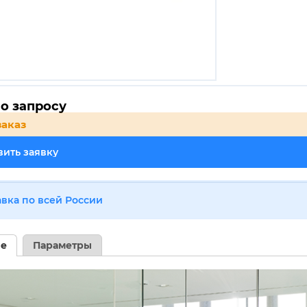
о запросу
заказ
ить заявку
авка по всей России
ие
Параметры