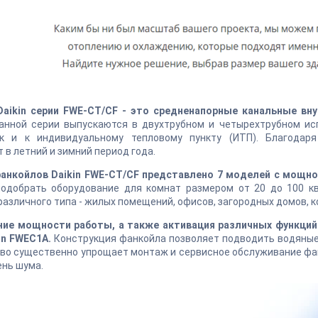
aikin серии FWE-CT/CF - это средненапорные канальные вну
анной серии выпускаются в двухтрубном и четырехтрубном ис
ак и к индивидуальному тепловому пункту (ИТП). Благодар
 в летний и зимний период года.
фанкойлов Daikin FWE-CT/CF представлено 7 моделей с мощнос
подобрать оборудование для комнат размером от 20 до 100 к
азличного типа - жилых помещений, офисов, загородных домов, к
ние мощности работы, а также активация различных функци
in FWEC1A.
Конструкция фанкойла позволяет подводить водяные п
о существенно упрощает монтаж и сервисное обслуживание фанк
ень шума.