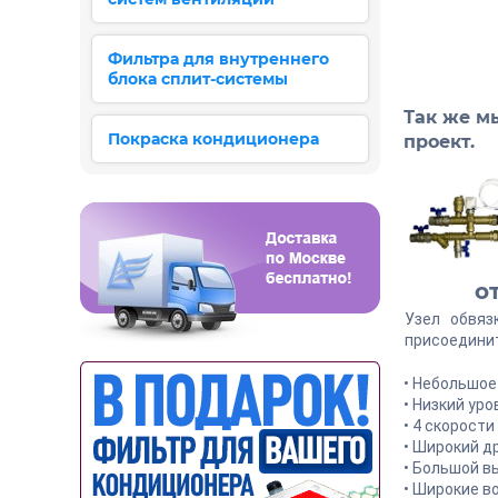
Фильтра для внутреннего
блока сплит-системы
Так же мы
Покраска кондиционера
проект.
о
Узел обвяз
присоединит
• Небольшое
• Низкий уро
• 4 скорост
• Широкий д
• Большой в
• Широкие в