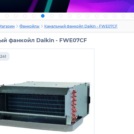
Магазин
Фанкойлы
Канальный фанкойл Daikin - FWE07CF
ый фанкойл Daikin - FWE07CF
5241