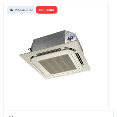
ID
новинка
1333484041