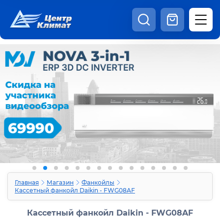
8:00 - 20:00
Шоурум
Каталог
Наши видео
+7 (495) 150-69-19
zakaz@centrclimat.ru
Статьи
Вакансии
Наши работы
Отзывы
Доставка и оплата
Оферта
Контакты
Главная
Магазин
Фанкойлы
Кассетный фанкойл Daikin - FWG08AF
Кассетный фанкойл Daikin - FWG08AF