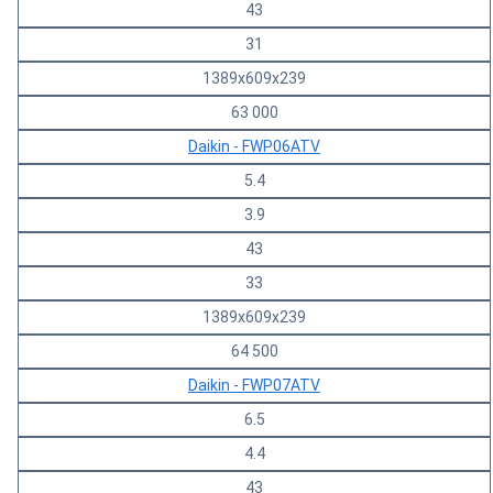
43
31
1389х609х239
63 000
Daikin - FWP06ATV
5.4
3.9
43
33
1389х609х239
64 500
Daikin - FWP07ATV
6.5
4.4
43