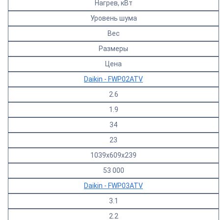
Нагрев, кВт
Уровень шума
Вес
Размеры
Цена
Daikin - FWP02ATV
2.6
1.9
34
23
1039х609х239
53 000
Daikin - FWP03ATV
3.1
2.2