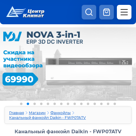
8:00 - 20:00
Шоурум
Каталог
Наши видео
+7 (495) 150-69-19
zakaz@centrclimat.ru
Статьи
Вакансии
Наши работы
Отзывы
Доставка и оплата
Оферта
Контакты
Главная
Магазин
Фанкойлы
Канальный фанкойл Daikin - FWP07ATV
Канальный фанкойл Daikin - FWP07ATV