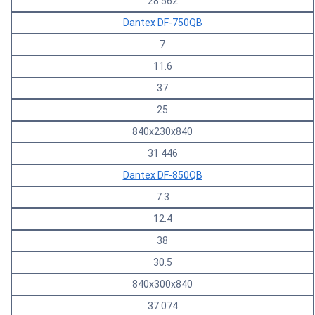
28 562
Dantex DF-750QB
7
11.6
37
25
840х230х840
31 446
Dantex DF-850QB
7.3
12.4
38
30.5
840х300х840
37 074