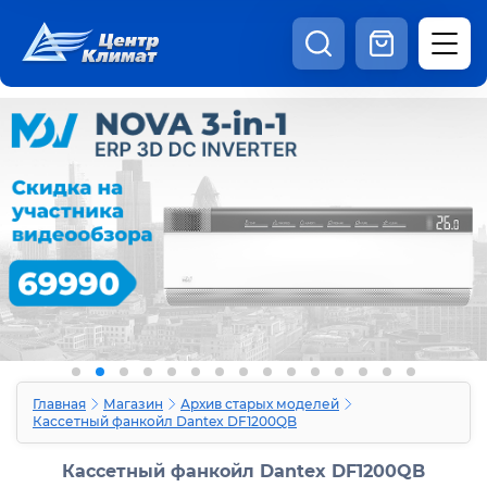
8:00 - 20:00
Шоурум
Каталог
Наши видео
+7 (495) 150-69-19
zakaz@centrclimat.ru
Статьи
Вакансии
Наши работы
Отзывы
Доставка и оплата
Оферта
Контакты
Главная
Магазин
Архив старых моделей
Кассетный фанкойл Dantex DF1200QB
Кассетный фанкойл Dantex DF1200QB