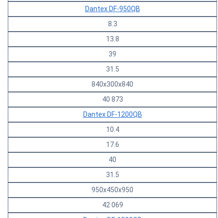
Dantex DF-950QB
8.3
13.8
39
31.5
840х300х840
40 873
Dantex DF-1200QB
10.4
17.6
40
31.5
950x450x950
42 069