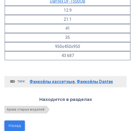
Dantex DF-1500QB
12.9
21.1
41
35
950x450x950
43 687
теги:
Фанкойлы кассетные
,
Фанкойлы Dantex
Находится в разделах
Архив старых моделей
Назад