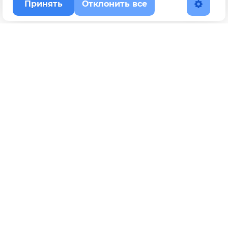
Принять
Отклонить все
Наверх
Политика конфиденциальности
YouTube
WhatsApp
Telegram
ВКонтакте
BOOSTY
Max