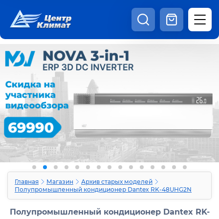
8:00 - 20:00
Шоурум
Каталог
Наши видео
+7 (495) 150-69-19
zakaz@centrclimat.ru
Статьи
Вакансии
Наши работы
Отзывы
Доставка и оплата
Оферта
Контакты
Главная
Магазин
Архив старых моделей
Полупромышленный кондиционер Dantex RK-48UHG2N
Полупромышленный кондиционер Dantex RK-