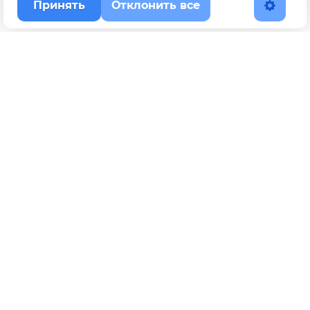
Принять
Отклонить все
Наверх
Политика конфиденциальности
YouTube
WhatsApp
Telegram
ВКонтакте
BOOSTY
Max