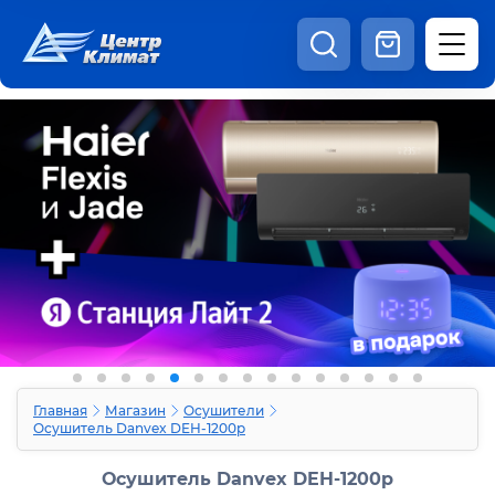
8:00 - 20:00
Шоурум
Каталог
Наши видео
+7 (495) 150-69-19
zakaz@centrclimat.ru
Статьи
Вакансии
Наши работы
Отзывы
Доставка и оплата
Оферта
Контакты
Главная
Магазин
Осушители
Осушитель Danvex DEH-1200p
Осушитель Danvex DEH-1200p