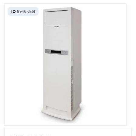
ID
894616261