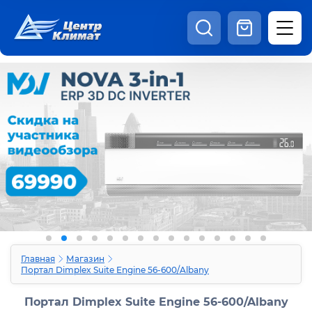
8:00 - 20:00
Шоурум
Каталог
Наши видео
+7 (495) 150-69-19
zakaz@centrclimat.ru
Статьи
Вакансии
Наши работы
Отзывы
Доставка и оплата
Оферта
Контакты
Главная
Магазин
Портал Dimplex Suite Engine 56-600/Albany
Портал Dimplex Suite Engine 56-600/Albany