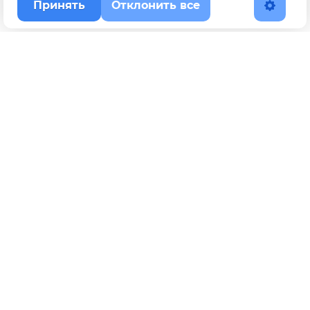
Принять
Отклонить все
Наверх
Политика конфиденциальности
YouTube
WhatsApp
Telegram
ВКонтакте
BOOSTY
Max