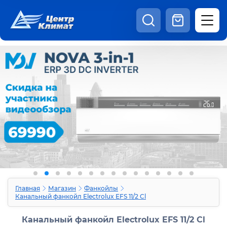
8:00 - 20:00
Шоурум
Каталог
Наши видео
+7 (495) 150-69-19
zakaz@centrclimat.ru
Статьи
Вакансии
Наши работы
Отзывы
Доставка и оплата
Оферта
Контакты
Главная
Магазин
Фанкойлы
Канальный фанкойл Electrolux EFS 11/2 Cl
Канальный фанкойл Electrolux EFS 11/2 Cl