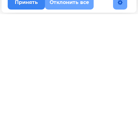
Принять
Отклонить все
Наверх
Политика конфиденциальности
YouTube
WhatsApp
Telegram
ВКонтакте
BOOSTY
Max