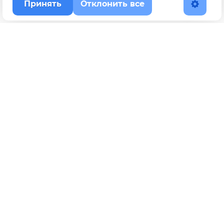
Принять
Отклонить все
Наверх
Политика конфиденциальности
YouTube
WhatsApp
Telegram
ВКонтакте
BOOSTY
Max