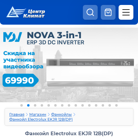
8:00 - 20:00
Шоурум
Каталог
Наши видео
+7 (495) 150-69-19
zakaz@centrclimat.ru
Статьи
Вакансии
Наши работы
Отзывы
Доставка и оплата
Оферта
Контакты
Главная
Магазин
Фанкойлы
Фанкойл Electrolux EKJR 12B(DP)
Фанкойл Electrolux EKJR 12B(DP)