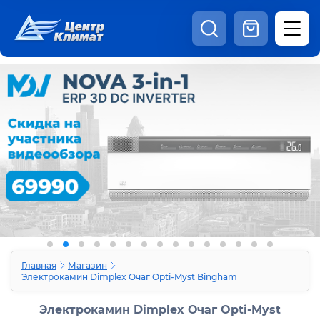
8:00 - 20:00
Шоурум
Каталог
Наши видео
+7 (495) 150-69-19
zakaz@centrclimat.ru
Статьи
Вакансии
Наши работы
Отзывы
Доставка и оплата
Оферта
Контакты
Главная
Магазин
Электрокамин Dimplex Очаг Opti-Myst Bingham
Электрокамин Dimplex Очаг Opti-Myst