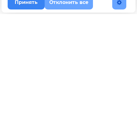
Принять
Отклонить все
Наверх
Политика конфиденциальности
YouTube
WhatsApp
Telegram
ВКонтакте
BOOSTY
Max