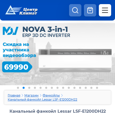
8:00 - 20:00
Шоурум
Каталог
Наши видео
+7 (495) 150-69-19
zakaz@centrclimat.ru
Статьи
Вакансии
Наши работы
Отзывы
Доставка и оплата
Оферта
Контакты
Главная
Магазин
Фанкойлы
Канальный фанкойл Lessar LSF-E1200DH22
Канальный фанкойл Lessar LSF-E1200DH22