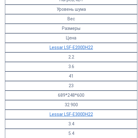
Уровень шума
Вес
Размеры
Цена
Lessar LSF-E200DH22
2.2
3.6
41
23
689*248*600
32 900
Lessar LSF-E300DH22
3.4
5.4