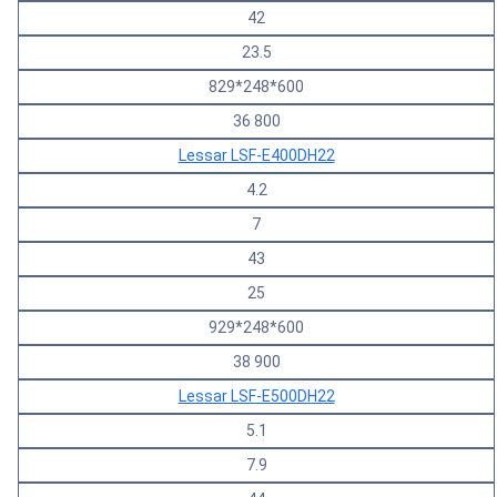
42
23.5
829*248*600
36 800
Lessar LSF-E400DH22
4.2
7
43
25
929*248*600
38 900
Lessar LSF-E500DH22
5.1
7.9