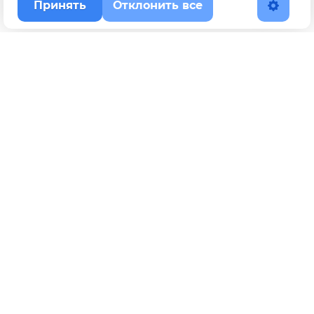
Принять
Отклонить все
Наверх
Политика конфиденциальности
YouTube
WhatsApp
Telegram
ВКонтакте
BOOSTY
Max