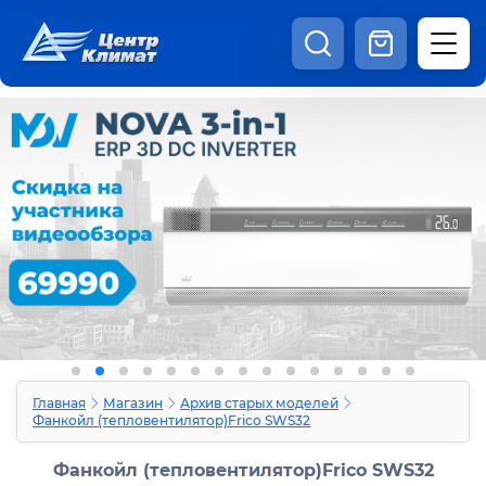
8:00 - 20:00
Шоурум
Каталог
Наши видео
+7 (495) 150-69-19
zakaz@centrclimat.ru
Статьи
Вакансии
Наши работы
Отзывы
Доставка и оплата
Оферта
Контакты
Главная
Магазин
Архив старых моделей
Фанкойл (тепловентилятор)Frico SWS32
Фанкойл (тепловентилятор)Frico SWS32