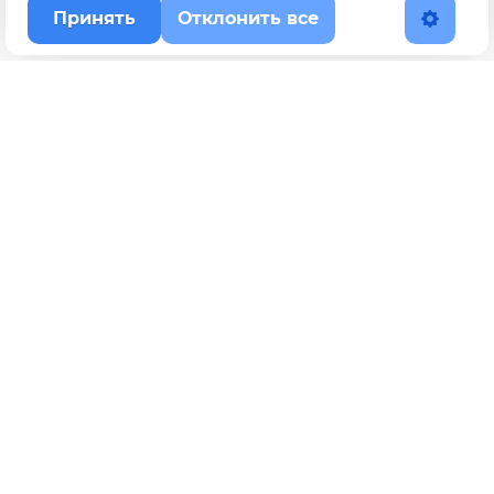
Принять
Отклонить все
Наверх
Политика конфиденциальности
YouTube
WhatsApp
Telegram
ВКонтакте
BOOSTY
Max