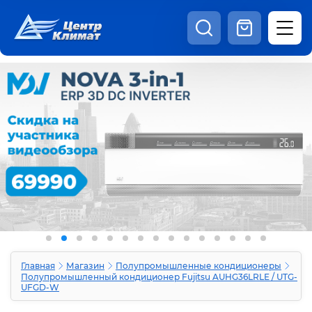
8:00 - 20:00
Шоурум
Каталог
Наши видео
+7 (495) 150-69-19
zakaz@centrclimat.ru
Статьи
Вакансии
Наши работы
Отзывы
Доставка и оплата
Оферта
Контакты
Главная
Магазин
Полупромышленные кондиционеры
Полупромышленный кондиционер Fujitsu AUHG36LRLE / UTG-
UFGD-W