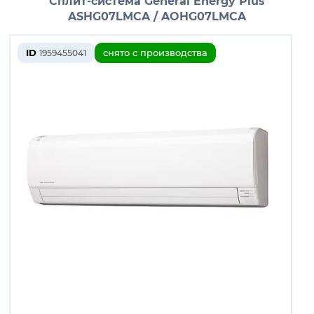
Сплит-система General Energy Plus
ASHG07LMCA / AOHG07LMCA
ID
снято с производства
1959455041