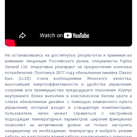
Не останавливаясь на достигнутых результатах и принимая во
внимание тенденции Российского рынка, специалисты Fujitsu
General Ltd. оперативно реагируют на предпочтения конечных
потребителей. Поэтому в 2017 году обновленная линейка Classic
Euro (LLCE) стала воплощением Японского качества,
высочайшей энергоэффективности и удобства управления,
сохранив все преимущества предыдущего поколения. Корпус
внутреннего блока выполнен в классическом белом цвете и
слегка обновленном дизайне. с помощью компактного пульта
управления, который входит в стандартную комплектацию,
пользователь легко может справиться с настройкой
подходящих температурных параметров. широкий функционал
позволяет на интуитивном уровне не только настроить
кондиционер на необходимую температуру и выбрать режим
работы, но и настроить время работы кондиционера с помощью