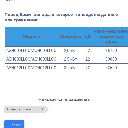
Перед Вами таблица, в которой приведены данные
для сравнения:
Рекомендован
Модель
Мощность
дБ
розничная
цена
ASHG07LLCC/AOHG07LLCC
2,0 кВт
22
36400
ASHG09LLCC/AOHG09LLCC
2.5 кВт
22
38000
ASHG12LLCC/AOHG12LLCC
3.4 кВт
22
42600
Находится в разделах
Архив старых моделей
Назад