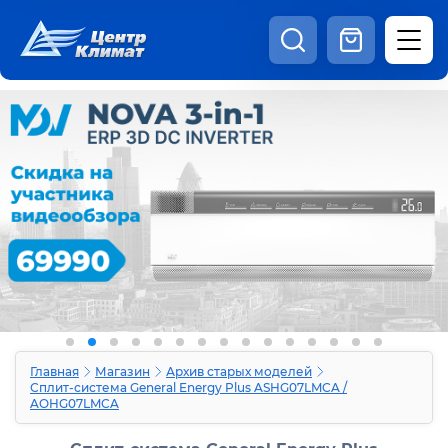
8:00 - 20:00
Шоурум
Каталог
Наши видео
+7 (495) 150-69-19
zakaz@centrclimat.ru
Статьи
Вакансии
Наши работы
Отзывы
Доставка и оплата
Оферта
Контакты
Главная
Магазин
Архив старых моделей
Сплит-система General Energy Plus ASHG07LMCA /
AOHG07LMCA