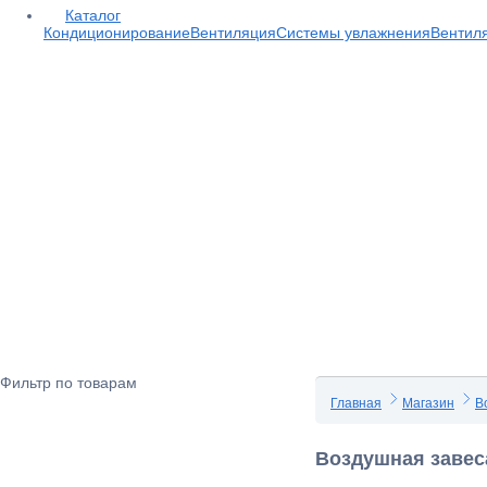
Каталог
Кондиционирование
Вентиляция
Системы увлажнения
Вентил
Фильтр по товарам
Главная
Магазин
В
Воздушная завеса