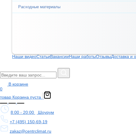
Расходные материалы
Наши видео
Статьи
Вакансии
Наши работы
Отзывы
Доставка и 
В корзине
0
товар
Корзина пуста
8:00 - 20:00
Шоурум
+7 (495) 150-69-19
zakaz@centrclimat.ru