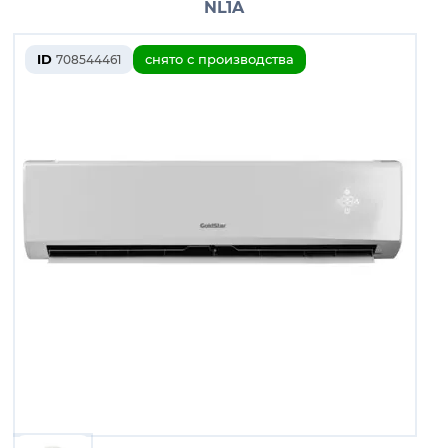
NL1A
ID
снято с производства
708544461