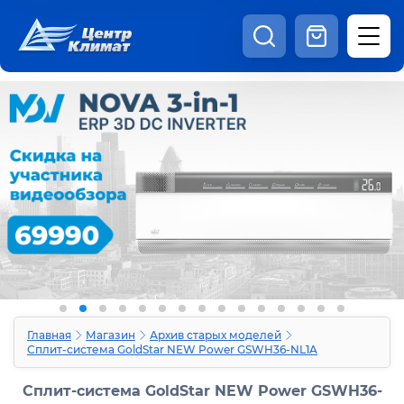
8:00 - 20:00
Шоурум
Каталог
Наши видео
+7 (495) 150-69-19
zakaz@centrclimat.ru
Статьи
Вакансии
Наши работы
Отзывы
Доставка и оплата
Оферта
Контакты
Главная
Магазин
Архив старых моделей
Сплит-система GoldStar NEW Power GSWH36-NL1A
Сплит-система GoldStar NEW Power GSWH36-