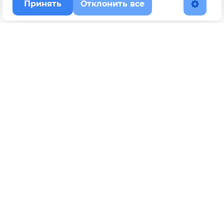
Принять
Отклонить все
Наверх
Политика конфиденциальности
YouTube
WhatsApp
Telegram
ВКонтакте
BOOSTY
Max