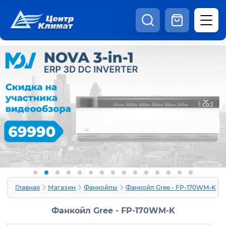
8:00 - 20:00
Шоурум
Каталог
Наши видео
+7 (495) 150-69-19
zakaz@centrclimat.ru
Статьи
Вакансии
Наши работы
Отзывы
Доставка и оплата
Оферта
Контакты
Главная
Магазин
Фанкойлы
Фанкойл Gree - FP-170WM-K
Фанкойл Gree - FP-170WM-K