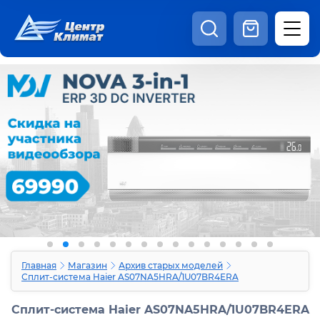
8:00 - 20:00
Шоурум
Каталог
Наши видео
+7 (495) 150-69-19
zakaz@centrclimat.ru
Статьи
Вакансии
Наши работы
Отзывы
Доставка и оплата
Оферта
Контакты
Главная
Магазин
Архив старых моделей
Сплит-система Haier AS07NA5HRA/1U07BR4ERA
Сплит-система Haier AS07NA5HRA/1U07BR4ERA