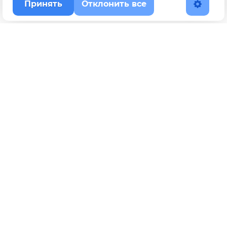
Принять
Отклонить все
Наверх
Политика конфиденциальности
YouTube
WhatsApp
Telegram
ВКонтакте
BOOSTY
Max