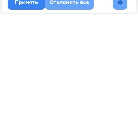
Принять
Отклонить все
Наверх
Политика конфиденциальности
YouTube
WhatsApp
Telegram
ВКонтакте
BOOSTY
Max