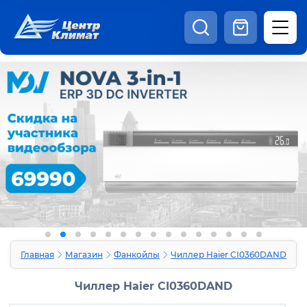
8:00 - 20:00
Шоурум
Каталог
Наши видео
+7 (495) 150-69-19
zakaz@centrclimat.ru
Статьи
Вакансии
Наши работы
Отзывы
Доставка и оплата
Оферта
Контакты
Главная
Магазин
Фанкойлы
Чиллер Haier CI0360DAND
Чиллер Haier CI0360DAND