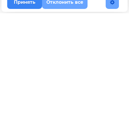
Принять
Отклонить все
Наверх
Политика конфиденциальности
YouTube
WhatsApp
Telegram
ВКонтакте
BOOSTY
Max