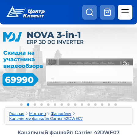
8:00 - 20:00
Шоурум
Каталог
Наши видео
+7 (495) 150-69-19
zakaz@centrclimat.ru
Статьи
Вакансии
Наши работы
Отзывы
Доставка и оплата
Оферта
Контакты
Главная
Магазин
Фанкойлы
Канальный фанкойл Carrier 42DWE07
Канальный фанкойл Carrier 42DWE07