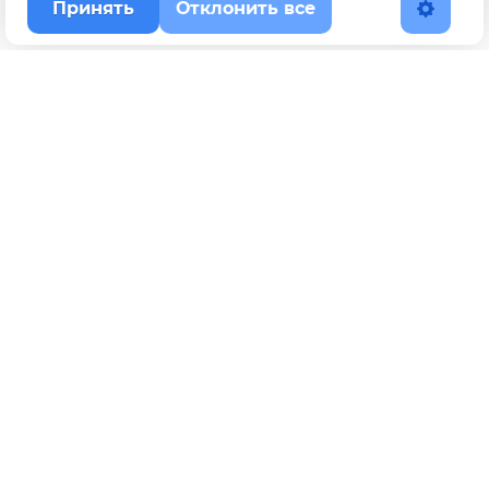
Принять
Отклонить все
Наверх
Политика конфиденциальности
YouTube
WhatsApp
Telegram
ВКонтакте
BOOSTY
Max