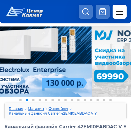
8:00 - 20:00
Шоурум
Каталог
Наши видео
+7 (495) 150-69-19
zakaz@centrclimat.ru
Статьи
Вакансии
Наши работы
Отзывы
Доставка и оплата
Оферта
Контакты
Главная
Магазин
Фанкойлы
Канальный фанкойл Carrier 42EM10EABDAC V Y
Канальный фанкойл Carrier 42EM10EABDAC V Y