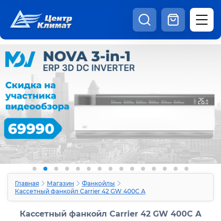
8:00 - 20:00
Шоурум
Каталог
Наши видео
+7 (495) 150-69-19
zakaz@centrclimat.ru
Статьи
Вакансии
Наши работы
Отзывы
Доставка и оплата
Оферта
Контакты
Главная
Магазин
Фанкойлы
Кассетный фанкойл Carrier 42 GW 400C A
Кассетный фанкойл Carrier 42 GW 400C A