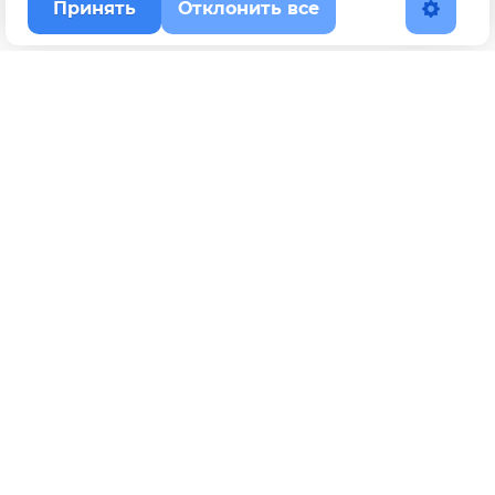
Принять
Отклонить все
Наверх
Политика конфиденциальности
YouTube
WhatsApp
Telegram
ВКонтакте
BOOSTY
Max