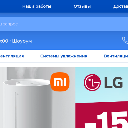
Наши работы
Отзывы
Достав
0:00
Шоурум
ентиляция
Системы увлажнения
Вентиляци