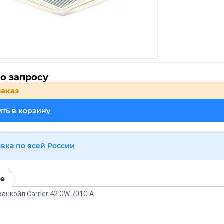
о запросу
заказ
ть в корзину
авка по всей России
ие
анкойл Carrier 42 GW 701C A