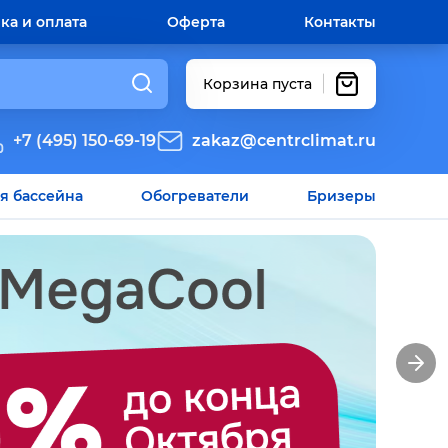
ка и оплата
Оферта
Контакты
Корзина пуста
+7 (495) 150-69-19
zakaz@centrclimat.ru
я бассейна
Обогреватели
Бризеры