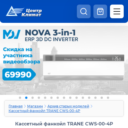
8:00 - 20:00
Шоурум
Каталог
Наши видео
+7 (495) 150-69-19
zakaz@centrclimat.ru
Статьи
Вакансии
Наши работы
Отзывы
Доставка и оплата
Оферта
Контакты
Главная
Магазин
Архив старых моделей
Кассетный фанкойл TRANE CWS-00-4P
Кассетный фанкойл TRANE CWS-00-4P