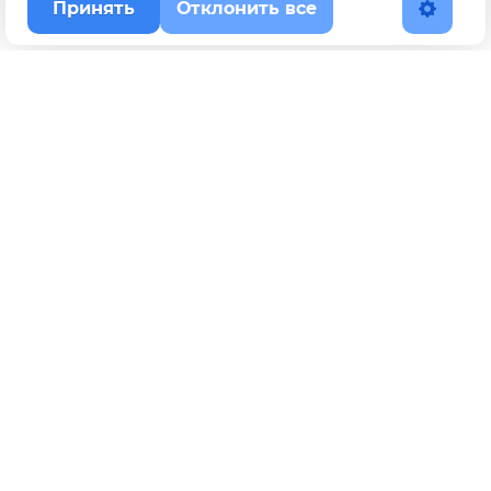
Принять
Отклонить все
Наверх
Политика конфиденциальности
YouTube
WhatsApp
Telegram
ВКонтакте
BOOSTY
Max