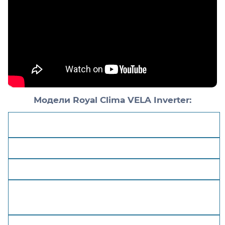
Модели Royal Clima VELA Inverter:
Маркировки кондиционеров
Размеры внутреннего блока
(В*Ш*Г)
Мощность охлаждение
(кВт)
Мощность обогрев
(кВт)
Площадь