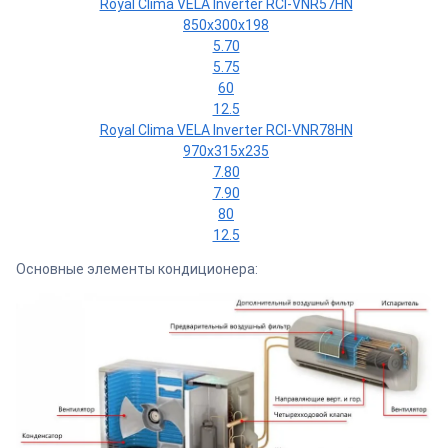
Royal Clima VELA Inverter RCI-VNR57HN
850х300х198
5.70
5.75
60
12.5
Royal Clima VELA Inverter RCI-VNR78HN
970х315х235
7.80
7.90
80
12.5
Основные элементы кондиционера: