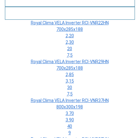
3
(м
)
Вес внутреннего блока
(кг)
Royal Clima VELA Inverter RCI-VNR22HN
700х285х188
2,20
2,30
20
7,5
Royal Clima VELA Inverter RCI-VNR29HN
700х285х188
2,85
3,15
30
7,5
Royal Clima VELA Inverter RCI-VNR37HN
800х300х198
3.70
3.90
40
9