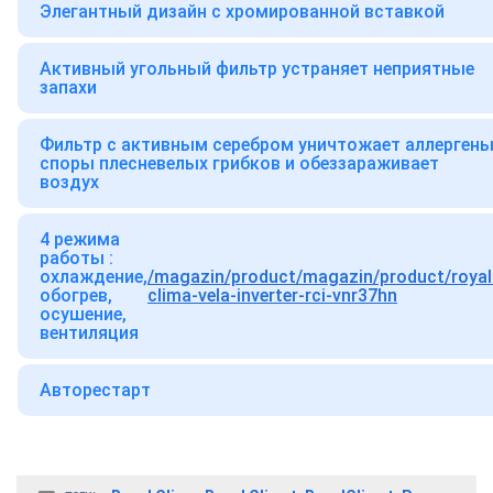
Элегантный дизайн с хромированной вставкой
Активный угольный фильтр устраняет неприятные
запахи
Фильтр с активным серебром уничтожает аллергены
споры плесневелых грибков и обеззараживает
воздух
4 режима
работы :
охлаждение,
/magazin/product/magazin/product/royal
обогрев,
clima-vela-inverter-rci-vnr37hn
осушение,
вентиляция
Авторестарт