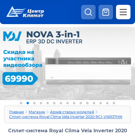
8:00 - 20:00
Шоурум
Каталог
Наши видео
+7 (495) 150-69-19
zakaz@centrclimat.ru
Статьи
Вакансии
Наши работы
Отзывы
Доставка и оплата
Оферта
Контакты
Главная
Магазин
Архив старых моделей
Сплит-система Royal Clima Vela Inverter 2020 RCI-VNR37HN
Сплит-система Royal Clima Vela Inverter 2020