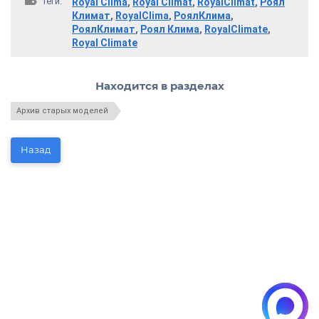
теги:
Royal Clima
,
Royal Climat
,
RoyalClimat
,
Роял
Климат
,
RoyalClima
,
РоялКлима
,
РоялКлимат
,
Роял Клима
,
RoyalClimate
,
Royal Climate
Находится в разделах
Архив старых моделей
Назад