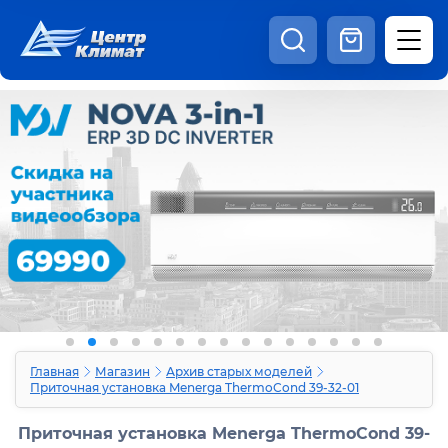
8:00 - 20:00
Шоурум
Каталог
Наши видео
+7 (495) 150-69-19
zakaz@centrclimat.ru
Статьи
Вакансии
Наши работы
Отзывы
Доставка и оплата
Оферта
Контакты
Главная
Магазин
Архив старых моделей
Приточная установка Menerga ThermoCond 39-32-01
Приточная установка Menerga ThermoCond 39-