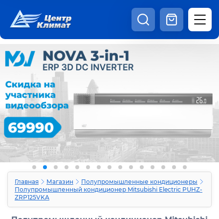
8:00 - 20:00
Шоурум
Каталог
Наши видео
+7 (495) 150-69-19
zakaz@centrclimat.ru
Статьи
Вакансии
Наши работы
Отзывы
Доставка и оплата
Оферта
Контакты
Главная
Магазин
Полупромышленные кондиционеры
Полупромышленный кондиционер Mitsubishi Electric PUHZ-
ZRP125VKA