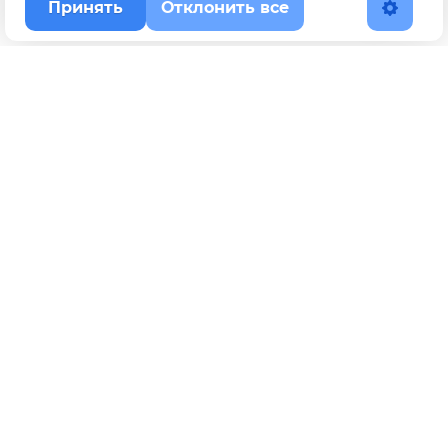
Принять
Отклонить все
Наверх
Политика конфиденциальности
YouTube
WhatsApp
Telegram
ВКонтакте
BOOSTY
Max