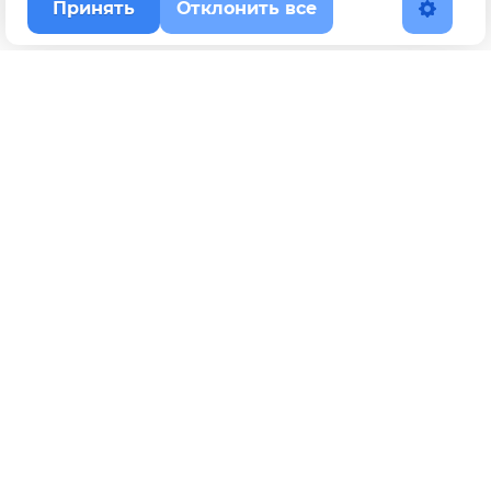
Принять
Отклонить все
Наверх
Политика конфиденциальности
YouTube
WhatsApp
Telegram
ВКонтакте
BOOSTY
Max