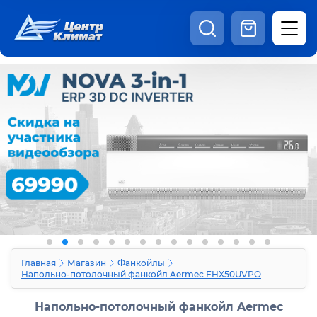
8:00 - 20:00
Шоурум
Каталог
Наши видео
+7 (495) 150-69-19
zakaz@centrclimat.ru
Статьи
Вакансии
Наши работы
Отзывы
Доставка и оплата
Оферта
Контакты
Главная
Магазин
Фанкойлы
Напольно-потолочный фанкойл Aermec FHX50UVPO
Напольно-потолочный фанкойл Aermec