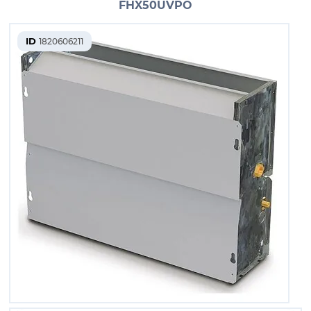
FHX50UVPO
ID
1820606211