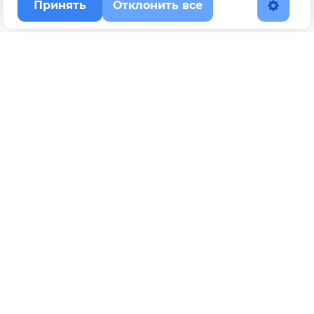
Принять
Отклонить все
Наверх
Политика конфиденциальности
YouTube
WhatsApp
Telegram
ВКонтакте
BOOSTY
Max