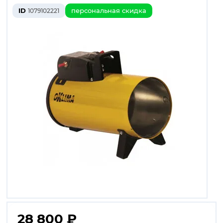
ID
персональная скидка
1079102221
28 800
₽