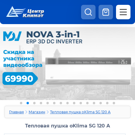
8:00 - 20:00
Шоурум
Каталог
Наши видео
+7 (495) 150-69-19
zakaz@centrclimat.ru
Статьи
Вакансии
Наши работы
Отзывы
Доставка и оплата
Оферта
Контакты
Главная
Магазин
Тепловая пушка oKlima SG 120 A
Тепловая пушка oKlima SG 120 A