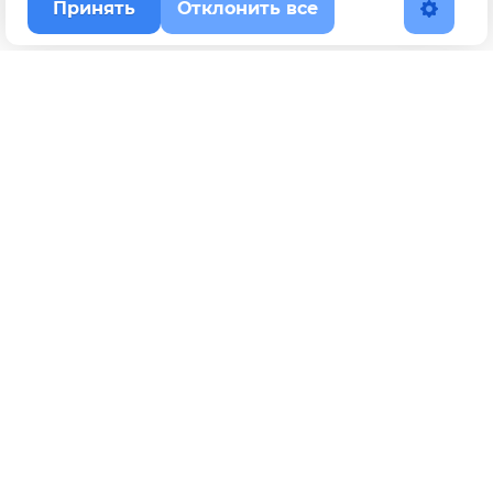
Принять
Отклонить все
Наверх
Политика конфиденциальности
YouTube
WhatsApp
Telegram
ВКонтакте
BOOSTY
Max