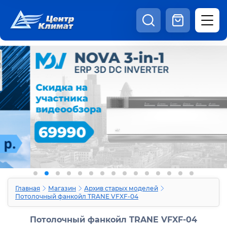
8:00 - 20:00
Шоурум
Каталог
Наши видео
+7 (495) 150-69-19
zakaz@centrclimat.ru
Статьи
Вакансии
Наши работы
Отзывы
Доставка и оплата
Оферта
Контакты
Главная
Магазин
Архив старых моделей
Потолочный фанкойл TRANE VFXF-04
Потолочный фанкойл TRANE VFXF-04