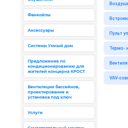
Воздушн
Фанкойлы
Встроен
Аксессуары
Пульт у
Системы Умный дом
Термо- 
Предложение по
Вентиля
кондиционированию для
жителей концерна КРОСТ
VAV-сов
Вентиляция бассейнов,
проектирование и
установка под ключ
Услуги