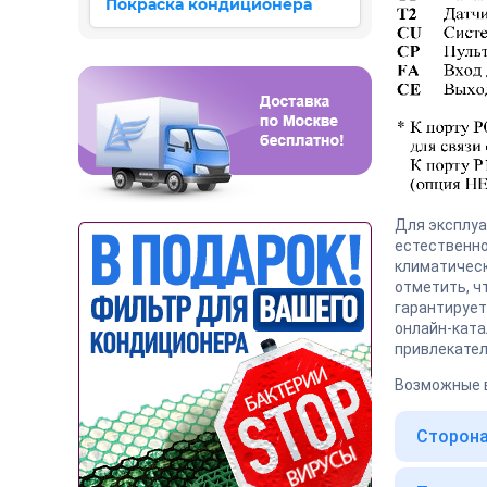
Покраска кондиционера
Для эксплуа
естественно
климатическ
отметить, ч
гарантирует
онлайн-ката
привлекате
Возможные 
Сторона