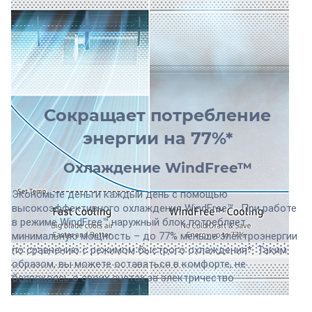
Сокращает потребление
энергии на 77%*
Охлаждение WindFree™
Экономьте деньги каждый день с помощью
высокоэффективного охлаждения WindFree™ . При работе
в режиме WindFree™ наружный блок потребляет
минимальную мощность – до 77% меньше электроэнергии
по сравнению с режимом быстрого охлаждения*. Таким
образом, вы можете оставаться в комфорте, не
беспокоясь о своих счетах за электричество