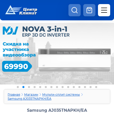
8:00 - 20:00
Шоурум
Каталог
Наши видео
+7 (495) 150-69-19
zakaz@centrclimat.ru
Статьи
Вакансии
Наши работы
Отзывы
Доставка и оплата
Оферта
Контакты
Главная
Магазин
Мульти-сплит системы
Samsung AJ035TNAPKH/EA
Samsung AJ035TNAPKH/EA