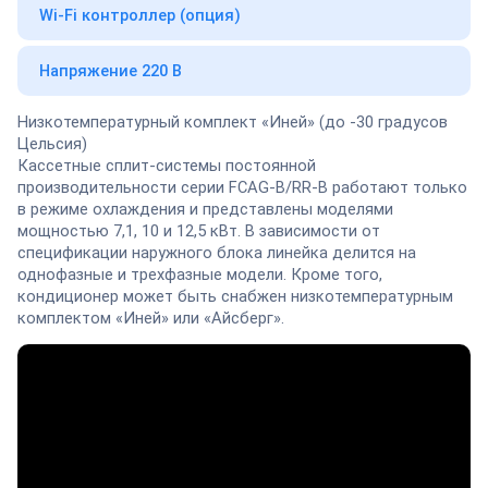
Wi-Fi контроллер (опция)
Напряжение 220 В
Низкотемпературный комплект «Иней» (до -30 градусов
Цельсия)
Кассетные сплит-системы постоянной
производительности серии FCAG-B/RR-B работают только
в режиме охлаждения и представлены моделями
мощностью 7,1, 10 и 12,5 кВт. В зависимости от
спецификации наружного блока линейка делится на
однофазные и трехфазные модели. Кроме того,
кондиционер может быть снабжен низкотемпературным
комплектом «Иней» или «Айсберг».