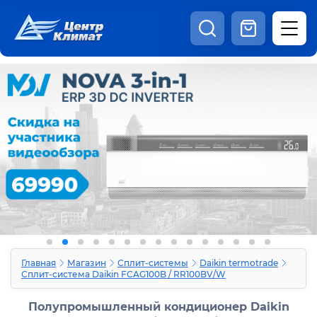
8:00 - 20:00
Шоурум
Каталог
Наши видео
+7 (495) 150-69-19
zakaz@centrclimat.ru
Статьи
Вакансии
Наши работы
Отзывы
Доставка и оплата
Оферта
Контакты
Главная
Магазин
Сплит-системы
Daikin termotrade
Сплит-система Daikin FCAG100B / RR100BV/W
Полупромышленный кондиционер Daikin