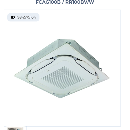
FCAG100B / RR100BV/W
ID
1984575104