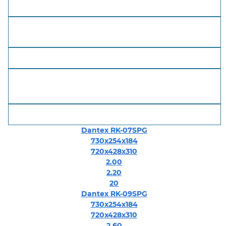
Размеры внутреннего блока
(В*Ш*Г)
Размеры внешнего
блока
(В*Ш*Г)
Мощность охлаждение
(кВт)
Мощность обогрев
(кВт)
Площадь
3
(м
)
Dantex RK-07SPG
730x254x184
720x428x310
2.00
2.20
20
Dantex RK-09SPG
730x254x184
720x428x310
2.60