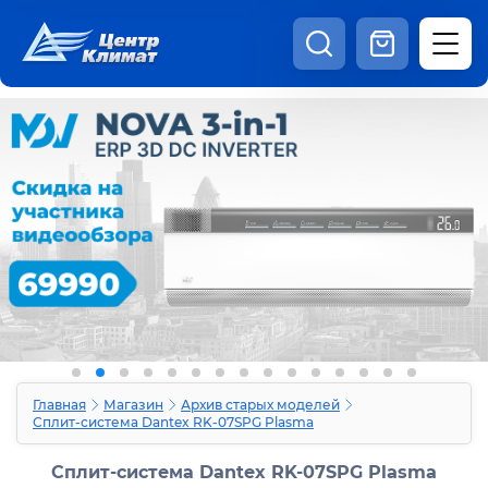
8:00 - 20:00
Шоурум
Каталог
Наши видео
+7 (495) 150-69-19
zakaz@centrclimat.ru
Статьи
Вакансии
Наши работы
Отзывы
Доставка и оплата
Оферта
Контакты
Главная
Магазин
Архив старых моделей
Сплит-система Dantex RK-07SPG Plasma
Сплит-система Dantex RK-07SPG Plasma