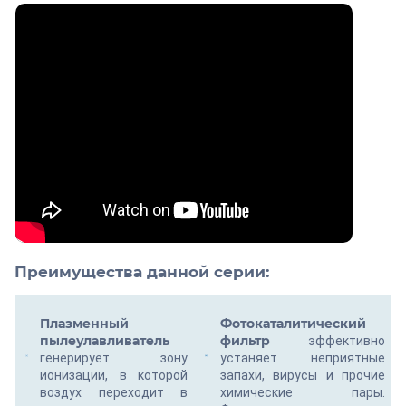
Преимущества данной серии:
Плазменный
Фотокаталитический
пылеулавливатель
фильтр
эффективно
генерирует зону
устаняет неприятные
ионизации, в которой
запахи, вирусы и прочие
воздух переходит в
химические пары.