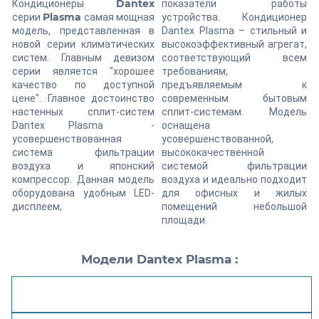
Dantex
Кондиционеры
показатели работы
Plasma
серии
самая мощная
устройства. Кондиционер
модель, представленная в
Dantex Plasma – стильный и
новой серии климатических
высокоэффективный агрегат,
систем. Главным девизом
соответствующий всем
серии является "хорошее
требованиям,
качество по доступной
предъявляемым к
цене". Главное достоинство
современным бытовым
настенных сплит-систем
сплит-системам. Модель
Dantex Plasma -
оснащена
усовершенствованная
усовершенствованной,
система фильтрации
высококачественной
воздуха и японский
системой фильтрации
компрессор. Данная модель
воздуха и идеально подходит
оборудована удобным LED-
для офисных и жилых
дисплеем,
помещений небольшой
площади.
Модели Dantex Plasma :
Маркировки кондиционеров