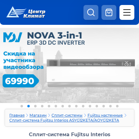
8:00 - 20:00
Шоурум
Каталог
Наши видео
+7 (495) 150-69-19
zakaz@centrclimat.ru
Статьи
Вакансии
Наши работы
Отзывы
Доставка и оплата
Оферта
Контакты
Главная
Магазин
Сплит-системы
Fujitsu настенные
Сплит-система Fujitsu Interios ASYG12KETA/AOYG12KETA
Сплит-система Fujitsu Interios