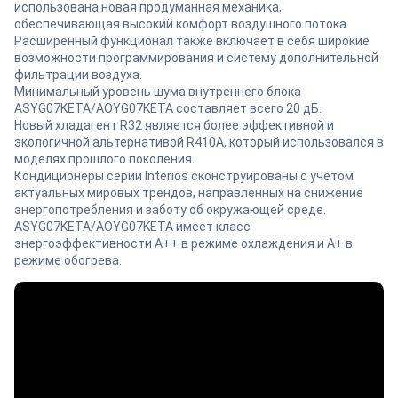
использована новая продуманная механика,
обеспечивающая высокий комфорт воздушного потока.
Расширенный функционал также включает в себя широкие
возможности программирования и систему дополнительной
фильтрации воздуха.
Минимальный уровень шума внутреннего блока
ASYG07KETA/AOYG07KETA составляет всего 20 дБ.
Новый хладагент R32 является более эффективной и
экологичной альтернативой R410A, который использовался в
моделях прошлого поколения.
Кондиционеры серии Interios сконструированы с учетом
актуальных мировых трендов, направленных на снижение
энергопотребления и заботу об окружающей среде.
ASYG07KETA/AOYG07KETA имеет класс
энергоэффективности А++ в режиме охлаждения и А+ в
режиме обогрева.