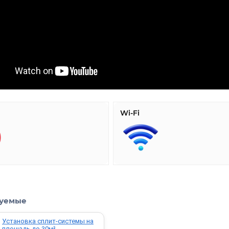
Wi-Fi
уемые
Установка сплит-системы на
площадь до 30м²