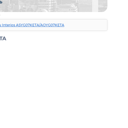
su Interios ASYG07KETA/AOYG07KETA
ETA