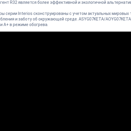
гент R32 является более эффективной и экологичной альтернати
ы серии Interios сконструированы с учетом актуальных мировых
бления и заботу об окружающей среде. ASYG07KETA/AOYG07KETA
и А+ в режиме обогрева.