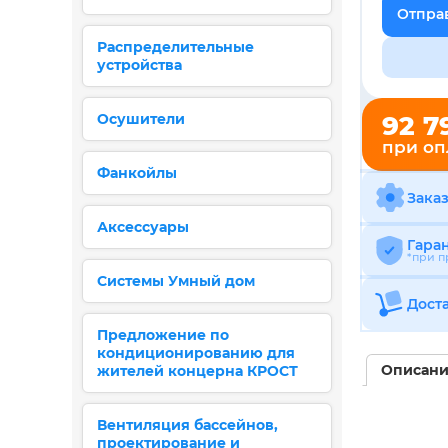
Отправ
Распределительные
устройства
Осушители
92 7
при оп
Фанкойлы
Заказ
Аксессуары
Гаран
*при п
Системы Умный дом
Дост
Предложение по
кондиционированию для
Описан
жителей концерна КРОСТ
Вентиляция бассейнов,
проектирование и