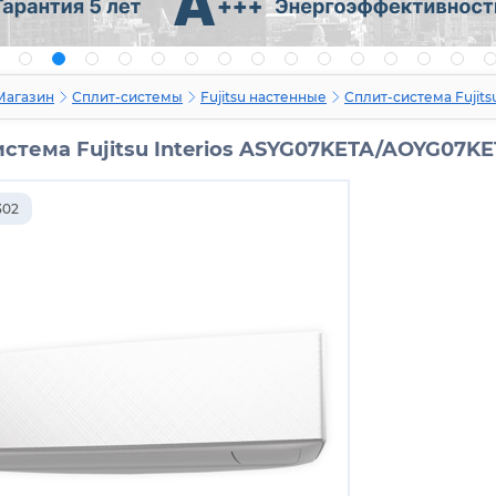
Магазин
Сплит-системы
Fujitsu настенные
Сплит-система Fujit
стема Fujitsu Interios ASYG07KETA/AOYG07K
302