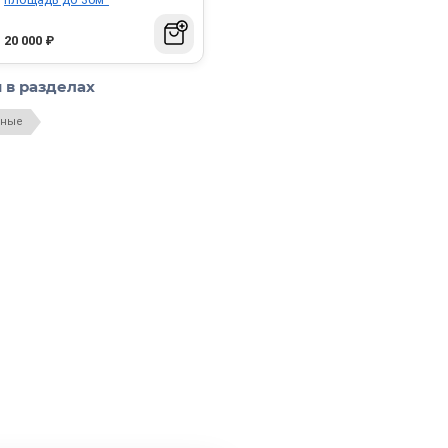
20 000
₽
 в разделах
нные