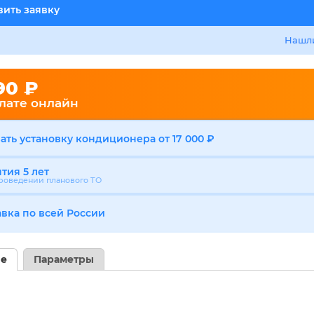
ить заявку
Нашли
90 ₽
лате онлайн
ать установку кондиционера от 17 000 ₽
тия 5 лет
роведении планового ТО
авка по всей России
ие
Параметры