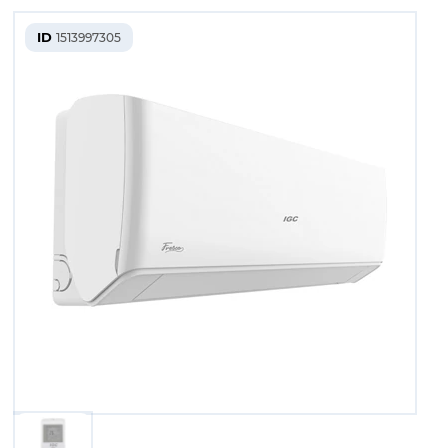
ID
1513997305