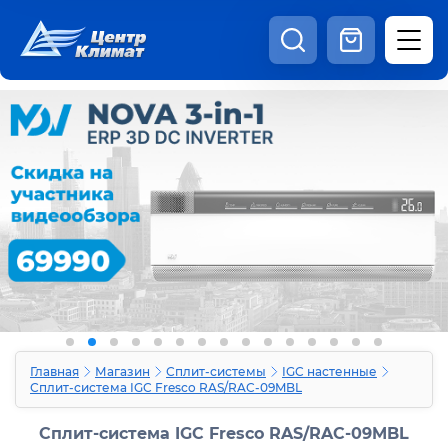
8:00 - 20:00
Шоурум
Каталог
Наши видео
+7 (495) 150-69-19
zakaz@centrclimat.ru
Статьи
Вакансии
Наши работы
Отзывы
Доставка и оплата
Оферта
Контакты
Главная
Магазин
Сплит-системы
IGC настенные
Сплит-система IGC Fresco RAS/RAC-09MBL
Сплит-система IGC Fresco RAS/RAC-09MBL