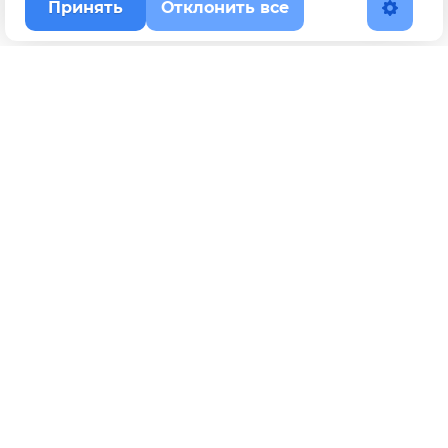
Принять
Отклонить все
Наверх
Политика конфиденциальности
YouTube
WhatsApp
Telegram
ВКонтакте
BOOSTY
Max