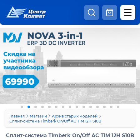
8:00 - 20:00
Шоурум
Каталог
Наши видео
+7 (495) 150-69-19
zakaz@centrclimat.ru
Статьи
Вакансии
Наши работы
Отзывы
Доставка и оплата
Оферта
Контакты
Главная
Магазин
Архив старых моделей
Сплит-система Timberk On/Off AC TIM 12H S10B
Сплит-система Timberk On/Off AC TIM 12H S10B