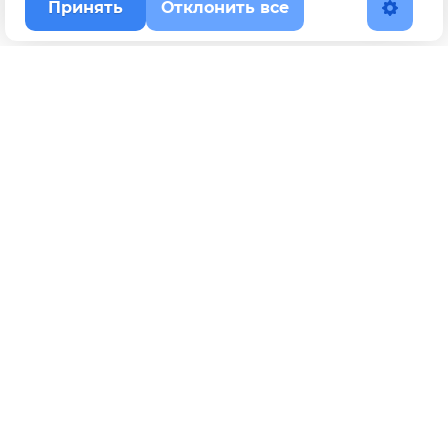
Принять
Отклонить все
Наверх
Политика конфиденциальности
YouTube
WhatsApp
Telegram
ВКонтакте
BOOSTY
Max