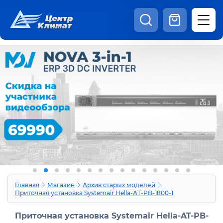
8:00 - 20:00
Шоурум
Каталог
Наши видео
+7 (495) 150-69-19
zakaz@centrclimat.ru
Статьи
Вакансии
Наши работы
Отзывы
Доставка и оплата
Оферта
Контакты
Главная
Магазин
Архив старых моделей
Приточная установка Systemair Hella-AT-PB-1800-1
Приточная установка Systemair Hella-AT-PB-